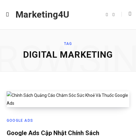
Marketing4U
F
I
a
n
c
s
e
t
b
a
o
g
o
r
ROWSI
k
a
TAG
m
DIGITAL MARKETING
GOOGLE ADS
Google Ads Cập Nhật Chính Sách