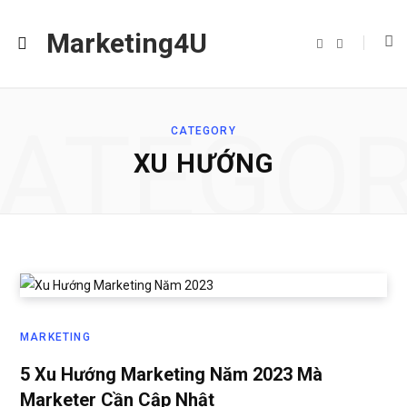
Marketing4U
F
I
a
n
c
s
e
t
b
a
o
g
o
r
ATEGO
k
a
CATEGORY
m
XU HƯỚNG
MARKETING
5 Xu Hướng Marketing Năm 2023 Mà
Marketer Cần Cập Nhật