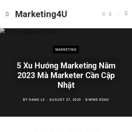
Marketing4U
F
I
a
n
c
s
e
t
b
a
o
g
o
r
k
a
m
MARKETING
5 Xu Hướng Marketing Năm
2023 Mà Marketer Cần Cập
Nhật
BY
HANG LE
AUGUST 27, 2023
8 MINS READ