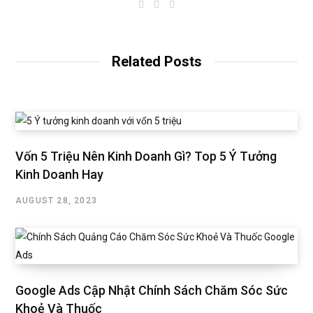
W
I
L
e
n
i
b
s
n
s
t
k
i
a
e
t
g
d
Related Posts
e
r
I
a
n
m
Vốn 5 Triệu Nên Kinh Doanh Gì? Top 5 Ý Tưởng
Kinh Doanh Hay
AUGUST 28, 2023
Google Ads Cập Nhật Chính Sách Chăm Sóc Sức
Khoẻ Và Thuốc