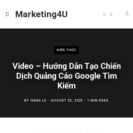
Marketing4U
F
I
a
n
c
s
e
t
b
a
o
g
o
r
k
a
m
KIẾN THỨC
Video – Hướng Dẫn Tạo Chiến
Dịch Quảng Cáo Google Tìm
Kiếm
BY
HANG LE
AUGUST 23, 2023
1 MIN READ