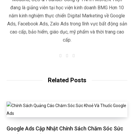
đang là giảng viên tại học viện kinh doanh BMG Hơn 10
năm kinh nghiệm thực chiến Digital Marketing về Google
Ads, Facebook Ads, Zalo Ads trong lĩnh vực bất động sản
cao cấp, bảo hiểm, giáo dục, mỹ phẩm và thời trang cao
cấp.
W
I
L
e
n
i
b
s
n
s
t
k
i
a
e
t
g
d
Related Posts
e
r
I
a
n
m
Google Ads Cập Nhật Chính Sách Chăm Sóc Sức