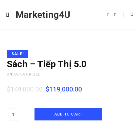
Marketing4U
F
I
a
n
c
s
e
t
b
a
o
g
o
r
k
a
m
SALE!
Sách – Tiếp Thị 5.0
UNCATEGORIZED
$
149,000.00
$
119,000.00
Sách
ADD TO CART
-
Tiếp
Thị