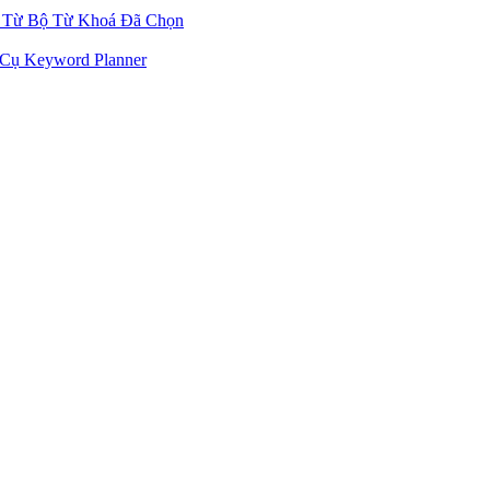
 Từ Bộ Từ Khoá Đã Chọn
Cụ Keyword Planner