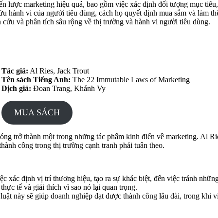
iến lược marketing hiệu quả, bao gồm việc xác định đối tượng mục tiêu,
ứu hành vi của người tiêu dùng, cách họ quyết định mua sắm và làm thế 
n cứu và phân tích sâu rộng về thị trường và hành vi người tiêu dùng.
Tác giả:
Al Ries, Jack Trout
Tên sách Tiếng Anh:
The 22 Immutable Laws of Marketing
Dịch giả:
Đoan Trang, Khánh Vy
MUA SÁCH
g trở thành một trong những tác phẩm kinh điển về marketing. Al Ries 
hành công trong thị trường cạnh tranh phải tuân theo.
ệc xác định vị trí thương hiệu, tạo ra sự khác biệt, đến việc tránh nhữn
hực tế và giải thích vì sao nó lại quan trọng.
ật này sẽ giúp doanh nghiệp đạt được thành công lâu dài, trong khi vi