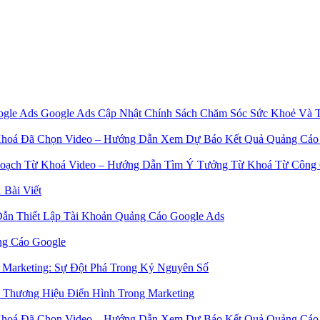
Google Ads Cập Nhật Chính Sách Chăm Sóc Sức Khoẻ Và 
Video – Hướng Dẫn Xem Dự Báo Kết Quả Quảng Cáo
Video – Hướng Dẫn Tìm Ý Tưởng Từ Khoá Từ Công 
 Bài Viết
ẫn Thiết Lập Tài Khoản Quảng Cáo Google Ads
ng Cáo Google
l Marketing: Sự Đột Phá Trong Kỷ Nguyên Số
 Thương Hiệu Điển Hình Trong Marketing
Video – Hướng Dẫn Xem Dự Báo Kết Quả Quảng Cáo