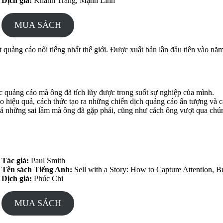
Dịch giả:
Khánh Trang, Mạnh Linh
MUA SÁCH
quảng cáo nổi tiếng nhất thế giới. Được xuất bản lần đầu tiên vào năm
c quảng cáo mà ông đã tích lũy được trong suốt sự nghiệp của mình.
 hiệu quả, cách thức tạo ra những chiến dịch quảng cáo ấn tượng và c
cả những sai lầm mà ông đã gặp phải, cũng như cách ông vượt qua chú
Tác giả:
Paul Smith
Tên sách Tiếng Anh:
Sell with a Story: How to Capture Attention, Bu
Dịch giả:
Phúc Chi
MUA SÁCH